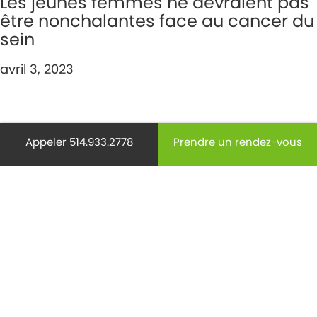
Les jeunes femmes ne devraient pas
être nonchalantes face au cancer du
sein
avril 3, 2023
Appeler 514.933.2778
Prendre un rendez-vous
Les femmes doivent donner la
priorité à leur propre santé
gynécologique
mars 6, 2023