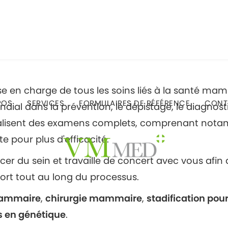
du sein?
se en charge de tous les soins liés à la santé ma
POS
SERVICES
FORMULAIRES DE RÉFÉRENCE
CONT
dial dans la prévention, le dépistage, le diagnosti
e réalisent des examens complets, comprenant not
 pour plus d'efficacité.
er du sein et travaille de concert avec vous afin
fort tout au long du processus.
mammaire
,
chirurgie mammaire
,
stadification pour
ls en génétique
.