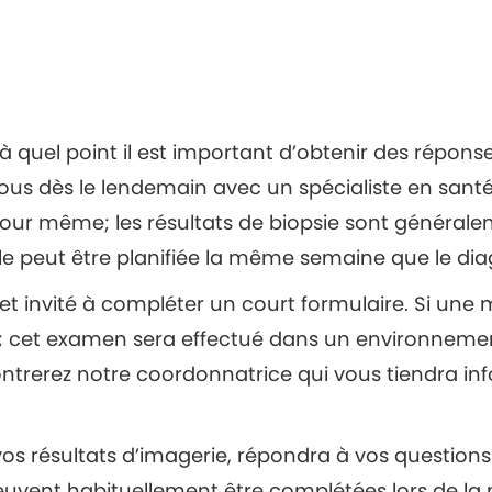
el point il est important d’obtenir des réponses r
z-vous dès le lendemain avec un spécialiste en s
e jour même; les résultats de biopsie sont générale
elle peut être planifiée la même semaine que le di
on et invité à compléter un court formulaire. Si un
e; cet examen sera effectué dans un environnement
ntrerez notre coordonnatrice qui vous tiendra info
era vos résultats d’imagerie, répondra à vos ques
peuvent habituellement être complétées lors de la