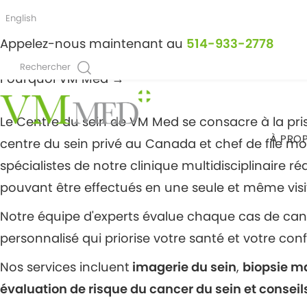
NOS SERVICES /
CENTRE DU SEIN
Qu'est-ce que le Centre 
English
Appelez-nous maintenant au
514-933-2778
À quoi s'attendre
→
Rechercher
Pourquoi VM Med
→
PRENDRE UN RENDEZ-VOUS
Le Centre du sein de VM Med se consacre à la pri
À PRO
centre du sein privé au Canada et chef de file mon
spécialistes de notre clinique multidisciplinair
pouvant être effectués en une seule et même visite
Notre équipe d'experts évalue chaque cas de canc
personnalisé qui priorise votre santé et votre con
Nos services incluent
imagerie du sein
,
biopsie 
évaluation de risque du cancer du sein et consei