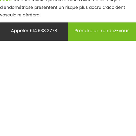
d’endométriose présentent un risque plus accru d’accident
vasculaire cérébral.
Il est important de connaître votre historique familial puisque
Appeler 514.933.2778
Prendre un rendez-vous
plusieurs femmes se demandent souvent si l’endométriose est
génétique. Des chercheurs de l’université d’Oxford ont
également découvert que l’endométriose peut se manifester
chez les mêmes membres d’une famille, donc des facteurs
génétiques peuvent jouer un rôle chez certaines femmes, mais
pas chez d’autres.
Diagnostic et suivi
Les tests les plus communs effectués par les médecins pour
diagnostiquer l’endométriose sont une échographie, un examen
pelvien, une laparoscopie et une imagerie par résonance
magnétique (IRM).
Étant donné la complexité de cette condition, les symptômes