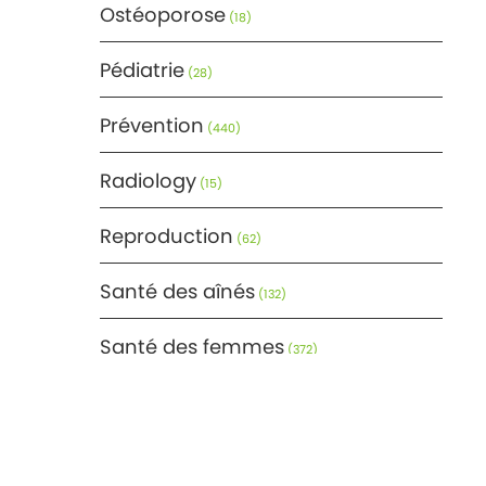
Ostéoporose
(18)
Pédiatrie
(28)
Prévention
(440)
Radiology
(15)
Reproduction
(62)
Santé des aînés
(132)
Santé des femmes
(372)
Santé générale
(366)
Santé mentale
(171)