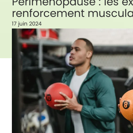
Périménopause : les e
renforcement musculair
17 juin 2024