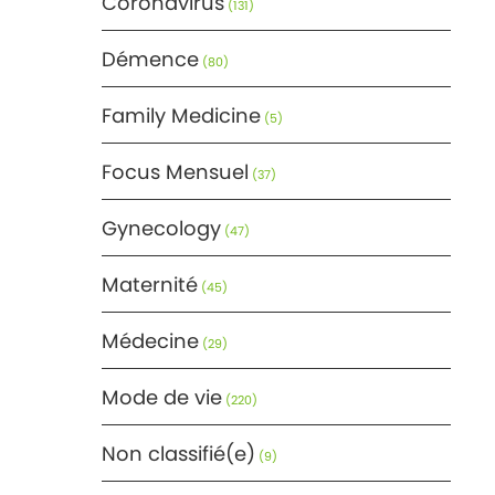
Coronavirus
(131)
Démence
(80)
Family Medicine
(5)
Focus Mensuel
(37)
Gynecology
(47)
Maternité
(45)
Médecine
(29)
Mode de vie
(220)
Non classifié(e)
(9)