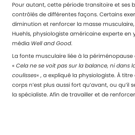
Pour autant, cette période transitoire et ses
contrôlés de différentes façons. Certains ex
diminution et renforcer la masse musculair
Huehls, physiologiste américaine experte en 
média
Well and Good
.
La fonte musculaire liée à la périménopaus
«
Cela ne se voit pas sur la balance, ni dans 
coulisses
« , a expliqué la physiologiste. À ti
corps n’est plus aussi fort qu’avant, ou qu’il 
la spécialiste. Afin de travailler et de renfor
aux femmes en périménopause de pratiquer 
poids. (…)
VOIR VERSION INTÉGRALE