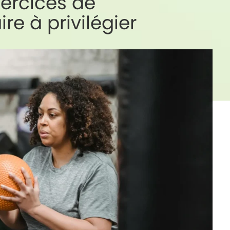
xercices de
e à privilégier