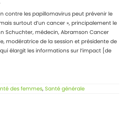
.
 contre les papillomavirus peut prévenir le
mais surtout d’un cancer », principalement le
 Lynn Schuchter, médecin, Abramson Cancer
ie, modératrice de la session et présidente de
 qui élargit les informations sur l’impact [de
nté des femmes
,
Santé générale
é
Comparaison des pilules contraceptives les
plus courantes →