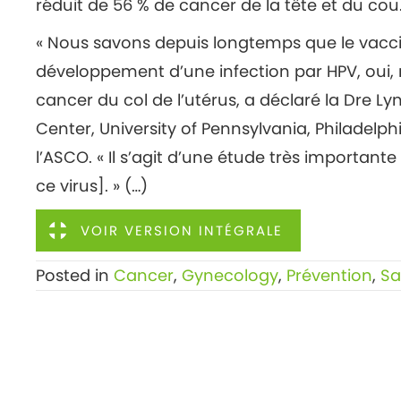
réduit de 56 % de cancer de la tête et du cou
« Nous savons depuis longtemps que le vaccin
développement d’une infection par HPV, oui, 
cancer du col de l’utérus, a déclaré la Dre
Center, University of Pennsylvania, Philadelph
l’ASCO. « Il s’agit d’une étude très importante
ce virus]. » (…)
VOIR VERSION INTÉGRALE
Posted in
Cancer
,
Gynecology
,
Prévention
,
Sa
Posts
← Un nouvel outil en santé mentale est lanc
navigation
pour la dépression post-partum