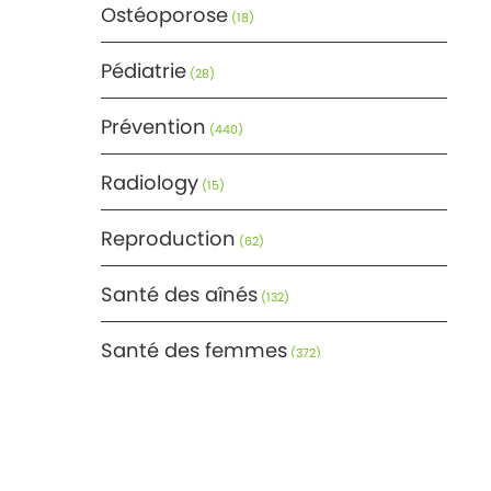
Ostéoporose
(18)
Pédiatrie
(28)
Prévention
(440)
Radiology
(15)
Reproduction
(62)
Santé des aînés
(132)
Santé des femmes
(372)
Santé générale
(366)
Santé mentale
(171)