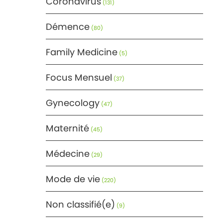
Coronavirus
(131)
Démence
(80)
Family Medicine
(5)
Focus Mensuel
(37)
Gynecology
(47)
Maternité
(45)
Médecine
(29)
Mode de vie
(220)
Non classifié(e)
(9)