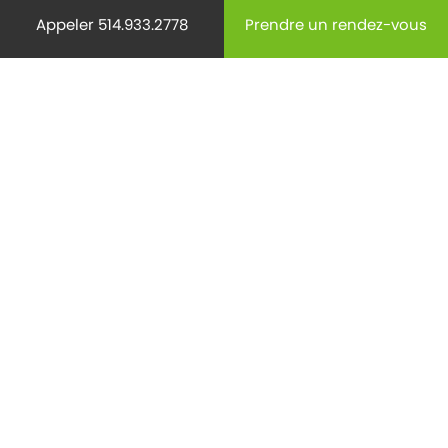
Appeler 514.933.2778
Prendre un rendez-vous
Médecine
(29)
Mode de vie
(220)
Non classifié(e)
(9)
Ostéoporose
(18)
Pédiatrie
(28)
Prévention
(440)
Radiology
(15)
Reproduction
(62)