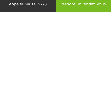
Appeler 514.933.2778
Prendre un rendez-vous
Médecine
(29)
Mode de vie
(220)
Non classifié(e)
(9)
Ostéoporose
(18)
Pédiatrie
(28)
Prévention
(440)
Radiology
(15)
Reproduction
(62)
Santé des aînés
(132)