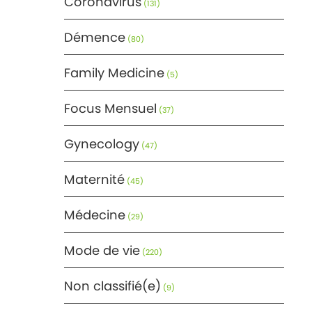
Coronavirus
(131)
Démence
(80)
Family Medicine
(5)
Focus Mensuel
(37)
Gynecology
(47)
Maternité
(45)
Médecine
(29)
Mode de vie
(220)
Non classifié(e)
(9)