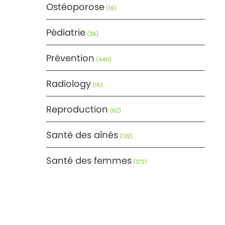
Ostéoporose
(18)
Pédiatrie
(28)
Prévention
(440)
Radiology
(15)
Reproduction
(62)
Santé des aînés
(132)
Santé des femmes
(372)
Santé générale
(366)
Santé mentale
(171)