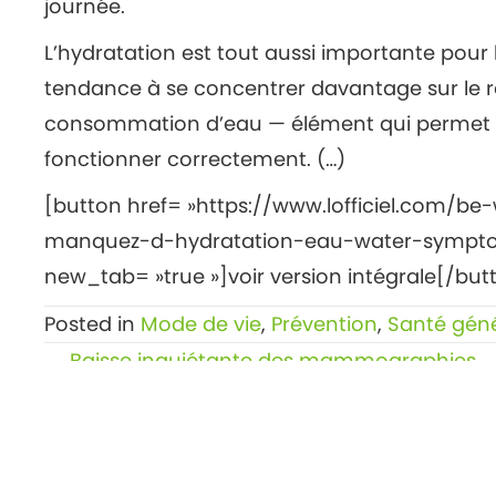
journée.
L’hydratation est tout aussi importante pour 
tendance à se concentrer davantage sur le 
consommation d’eau — élément qui permet po
fonctionner correctement. (…)
[button href= »https://www.lofficiel.com/b
manquez-d-hydratation-eau-water-symptom
new_tab= »true »]voir version intégrale[/but
Posted in
Mode de vie
,
Prévention
,
Santé gén
Posts
← Baisse inquiétante des mammographies
navigation
en raison de la pandémie