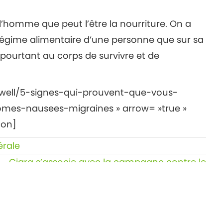
l’homme que peut l’être la nourriture. On a
régime alimentaire d’une personne que sur sa
urtant au corps de survivre et de
e-well/5-signes-qui-prouvent-que-vous-
es-nausees-migraines » arrow= »true »
ton]
érale
Ciara s’associe avec la campagne contre le
cancer du col de l’utérus →