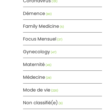
Coronavirus
(131)
Démence
(80)
Family Medicine
(5)
Focus Mensuel
(37)
Gynecology
(47)
Maternité
(45)
Médecine
(29)
Mode de vie
(220)
Non classifié(e)
(9)