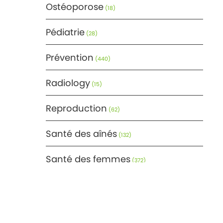
Ostéoporose
(18)
Pédiatrie
(28)
Prévention
(440)
Radiology
(15)
Reproduction
(62)
Santé des aînés
(132)
Santé des femmes
(372)
Santé générale
(366)
Santé mentale
(171)