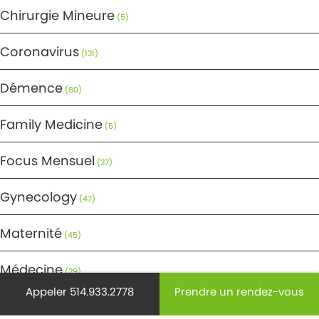
Chirurgie Mineure
(5)
Coronavirus
(131)
Démence
(80)
Family Medicine
(5)
Focus Mensuel
(37)
Gynecology
(47)
Maternité
(45)
Médecine
(29)
Appeler 514.933.2778
Prendre un rendez-vous
Mode de vie
(220)