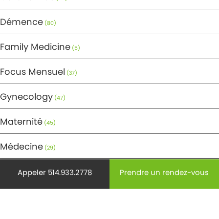
Démence
(80)
Family Medicine
(5)
Focus Mensuel
(37)
Gynecology
(47)
Maternité
(45)
Médecine
(29)
Mode de vie
Appeler 514.933.2778
Prendre un rendez-vous
(220)
Non classifié(e)
(9)