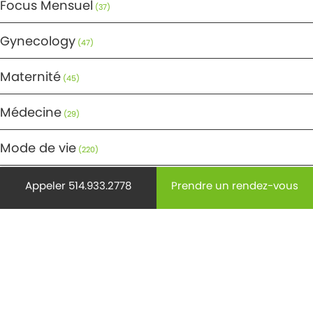
Focus Mensuel
(37)
Gynecology
(47)
Maternité
(45)
Médecine
(29)
Mode de vie
(220)
Non classifié(e)
Appeler 514.933.2778
Prendre un rendez-vous
(9)
Ostéoporose
(18)
Pédiatrie
(28)
Prévention
(440)