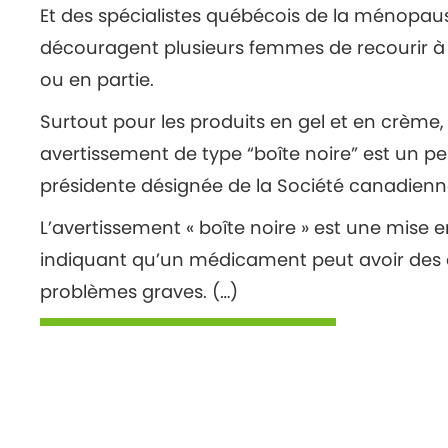
Et des spécialistes québécois de la ménopau
découragent plusieurs femmes de recourir à
ou en partie.
Surtout pour les produits en gel et en crème,
avertissement de type “boîte noire” est un peu
présidente désignée de la Société canadie
L’avertissement « boîte noire » est une mise 
indiquant qu’un médicament peut avoir des e
problèmes graves. (…)
VOIR VERSION INTÉGRALE
Posted in
Prévention
,
Santé des aînés
,
Santé 
Posts
← Conseils pour le maintien de la santé des