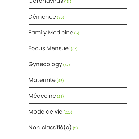
Coronavirus
(131)
Démence
(80)
Family Medicine
(5)
Focus Mensuel
(37)
Gynecology
(47)
Maternité
(45)
Médecine
(29)
Mode de vie
(220)
Non classifié(e)
(9)