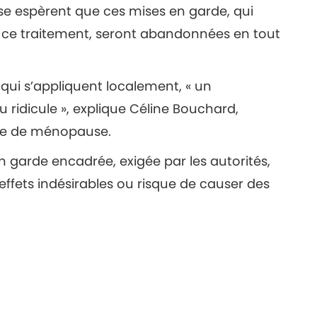
se espèrent que ces mises en garde, qui
 ce traitement, seront abandonnées en tout
 qui s’appliquent localement, « un
 ridicule », explique Céline Bouchard,
nne de ménopause.
en garde encadrée, exigée par les autorités,
ffets indésirables ou risque de causer des
des femmes
,
Santé générale
,
Science
Les femmes présentent un risque génétique