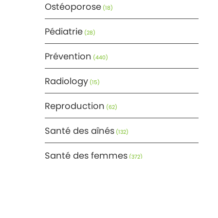
Ostéoporose
(18)
Pédiatrie
(28)
Prévention
(440)
Radiology
(15)
Reproduction
(62)
Santé des aînés
(132)
Santé des femmes
(372)
Santé générale
(366)
Santé mentale
(171)