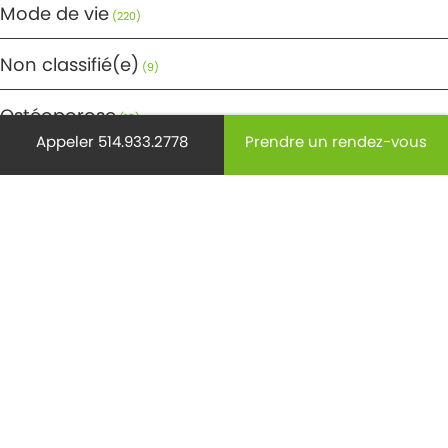
Mode de vie
(220)
Non classifié(e)
(9)
Ostéoporose
(18)
Appeler 514.933.2778
Prendre un rendez-vous
Pédiatrie
(28)
Prévention
(440)
Radiology
(15)
Reproduction
(62)
Santé des aînés
(132)
Santé des femmes
(372)