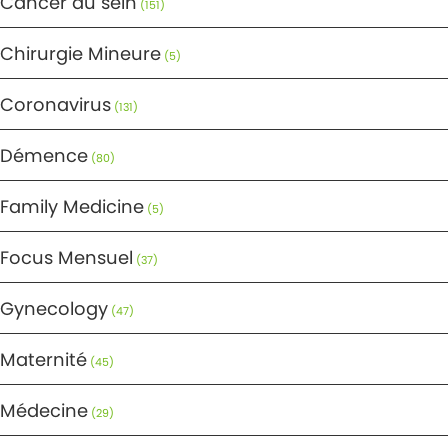
Cancer du sein
(151)
Chirurgie Mineure
(5)
Coronavirus
(131)
Démence
(80)
Family Medicine
(5)
Focus Mensuel
(37)
Gynecology
(47)
Maternité
(45)
Médecine
(29)