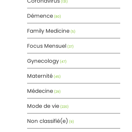
Coronavirus
(131)
Démence
(80)
Family Medicine
(5)
Focus Mensuel
(37)
Gynecology
(47)
Maternité
(45)
Médecine
(29)
Mode de vie
(220)
Non classifié(e)
(9)