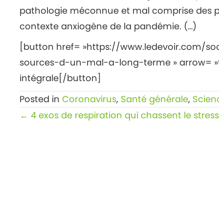
pathologie méconnue et mal comprise des pr
contexte anxiogène de la pandémie. (…)
[button href= »https://www.ledevoir.com/so
sources-d-un-mal-a-long-terme » arrow= »tr
intégrale[/button]
Posted in
Coronavirus
,
Santé générale
,
Scien
Posts
← 4 exos de respiration qui chassent le stress
navigation