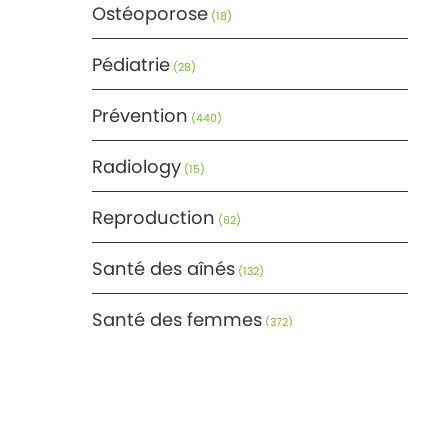
Ostéoporose
(18)
Pédiatrie
(28)
Prévention
(440)
Radiology
(15)
Reproduction
(62)
Santé des aînés
(132)
Santé des femmes
(372)
Santé générale
(366)
Santé mentale
(171)