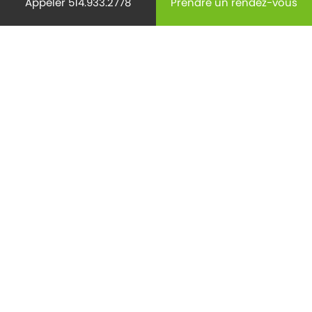
Appeler 514.933.2778
Prendre un rendez-vous
Radiology
(15)
Reproduction
(62)
Santé des aînés
(132)
Santé des femmes
(372)
Santé générale
(366)
Santé mentale
(171)
Science
(230)
Thyroϊde
(28)