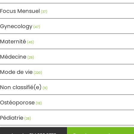
Focus Mensuel
(37)
Gynecology
(47)
Maternité
(45)
Médecine
(29)
Mode de vie
(220)
Non classifié(e)
(9)
Ostéoporose
(18)
Pédiatrie
(28)
Prévention
(440)