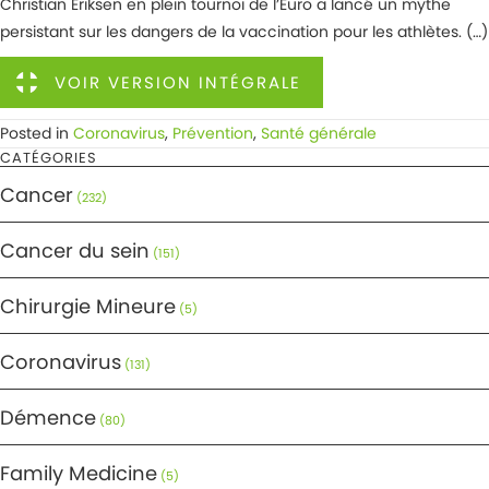
Christian Eriksen en plein tournoi de l’Euro a lancé un mythe
persistant sur les dangers de la vaccination pour les athlètes. (…)
VOIR VERSION INTÉGRALE
Posted in
Coronavirus
,
Prévention
,
Santé générale
CATÉGORIES
Cancer
(232)
Cancer du sein
(151)
Chirurgie Mineure
(5)
Coronavirus
(131)
Démence
(80)
Family Medicine
(5)