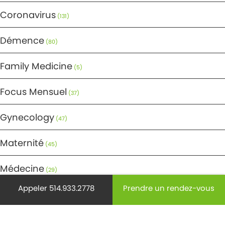
Coronavirus
(131)
Démence
(80)
Family Medicine
(5)
Focus Mensuel
(37)
Gynecology
(47)
Maternité
(45)
Médecine
(29)
Appeler 514.933.2778
Prendre un rendez-vous
Mode de vie
(220)
Non classifié(e)
(9)