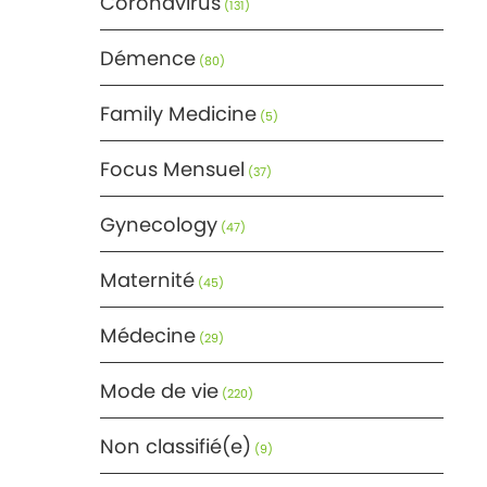
Coronavirus
(131)
Démence
(80)
Family Medicine
(5)
Focus Mensuel
(37)
Gynecology
(47)
Maternité
(45)
Médecine
(29)
Mode de vie
(220)
Non classifié(e)
(9)