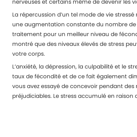
nerveuses et certains même de devenir les vi
La répercussion d’un tel mode de vie stressé n
une augmentation constante du nombre de c
traitement pour un meilleur niveau de fécond
montré que des niveaux élevés de stress peuv
votre corps.
L’anxiété, la dépression, la culpabilité et le
taux de fécondité et de ce fait également d
vous avez essayé de concevoir pendant des m
préjudiciables. Le stress accumulé en raison 
perspective de la planification familiale. (…)
VOIR VERSION INTÉGRALE
Posted in
Maternité
,
Mode de vie
,
Reproducti