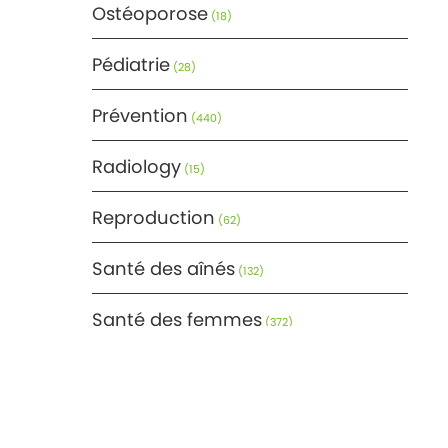
Ostéoporose
(18)
Pédiatrie
(28)
Prévention
(440)
Radiology
(15)
Reproduction
(62)
Santé des aînés
(132)
Santé des femmes
(372)
Santé générale
(366)
Santé mentale
(171)