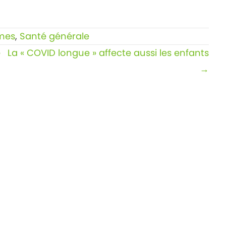
mes
,
Santé générale
e
La « COVID longue » affecte aussi les enfants
→