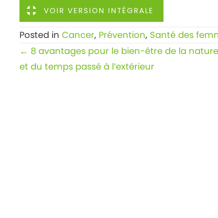
VOIR VERSION INTÉGRALE
Posted in
Cancer
,
Prévention
,
Santé des fem
Posts
← 8 avantages pour le bien-être de la natur
navigation
et du temps passé à l’extérieur