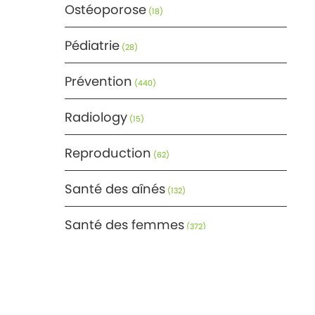
Ostéoporose
(18)
Pédiatrie
(28)
Prévention
(440)
Radiology
(15)
Reproduction
(62)
Santé des aînés
(132)
Santé des femmes
(372)
Santé générale
(366)
Santé mentale
(171)