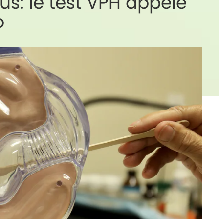
us: le test VPH appelé
p