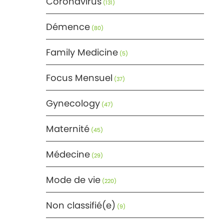
Coronavirus
(131)
Démence
(80)
Family Medicine
(5)
Focus Mensuel
(37)
Gynecology
(47)
Maternité
(45)
Médecine
(29)
Mode de vie
(220)
Non classifié(e)
(9)