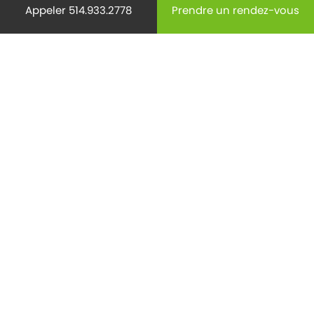
Appeler 514.933.2778
Prendre un rendez-vous
Médecine
(29)
Mode de vie
(220)
Non classifié(e)
(9)
Ostéoporose
(18)
Pédiatrie
(28)
Prévention
(440)
Radiology
(15)
Reproduction
(62)
Santé des aînés
(132)