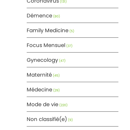
Coronavirus
(131)
Démence
(80)
Family Medicine
(5)
Focus Mensuel
(37)
Gynecology
(47)
Maternité
(45)
Médecine
(29)
Mode de vie
(220)
Non classifié(e)
(9)