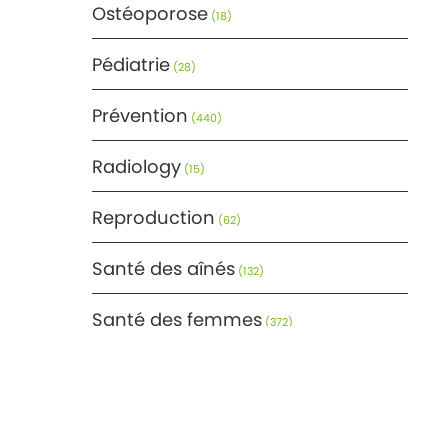
Ostéoporose
(18)
Pédiatrie
(28)
Prévention
(440)
Radiology
(15)
Reproduction
(62)
Santé des aînés
(132)
Santé des femmes
(372)
Santé générale
(366)
Santé mentale
(171)