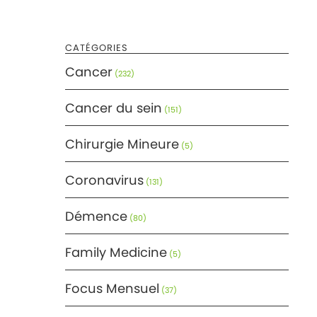
CATÉGORIES
Cancer
(232)
Cancer du sein
(151)
Chirurgie Mineure
(5)
Coronavirus
(131)
Démence
(80)
Family Medicine
(5)
Focus Mensuel
(37)