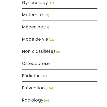
Gynecology
(47)
Maternité
(45)
Médecine
(29)
Mode de vie
(220)
Non classifié(e)
(9)
Ostéoporose
(18)
Pédiatrie
(28)
Prévention
(440)
Radiology
(15)