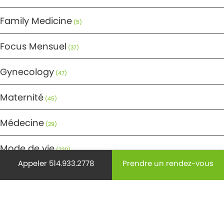
Family Medicine
(5)
Focus Mensuel
(37)
Gynecology
(47)
Maternité
(45)
Médecine
(29)
Mode de vie
(220)
Appeler 514.933.2778
Prendre un rendez-vous
Non classifié(e)
(9)
Ostéoporose
(18)