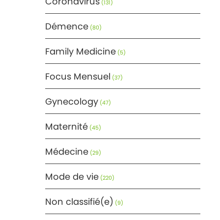
Coronavirus
(131)
Démence
(80)
Family Medicine
(5)
Focus Mensuel
(37)
Gynecology
(47)
Maternité
(45)
Médecine
(29)
Mode de vie
(220)
Non classifié(e)
(9)