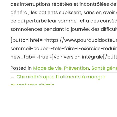
des interruptions répétées et incontrôlées de
général, les patients subissent, sans en avoi
ce qui perturbe leur sommeil et a des conséq
somnolences pendant la journée, des difficu
[button href= »https://www.pourquoidocteu
sommeil-couper-tele-faire-l-exercice-reduir
new_tab= »true »]voir version intégrale[/but
Posted in
Mode de vie
,
Prévention
,
Santé gén
Posts
← Chimiothérapie: 11 aliments à manger
navigation
durant une chimio