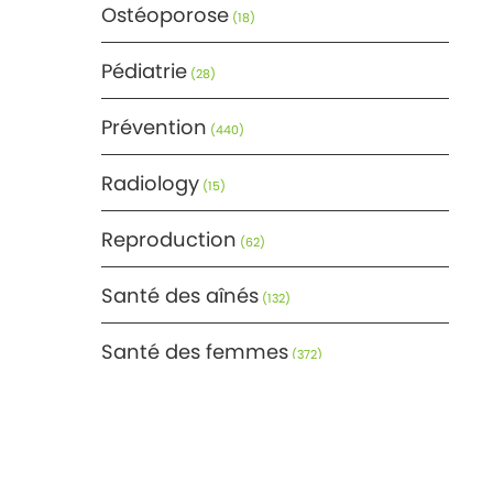
Ostéoporose
(18)
Pédiatrie
(28)
Prévention
(440)
Radiology
(15)
Reproduction
(62)
Santé des aînés
(132)
Santé des femmes
(372)
Santé générale
(366)
Santé mentale
(171)